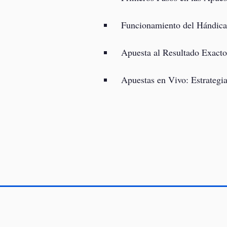
Funcionamiento del Hándica
Apuesta al Resultado Exacto
Apuestas en Vivo: Estrategi