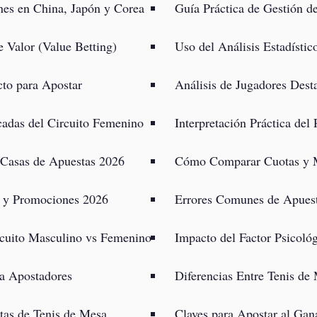
nes en China, Japón y Corea
Guía Práctica de Gestión d
e Valor (Value Betting)
Uso del Análisis Estadístic
to para Apostar
Análisis de Jugadores Dest
cadas del Circuito Femenino
Interpretación Práctica de
 Casas de Apuestas 2026
Cómo Comparar Cuotas y M
s y Promociones 2026
Errores Comunes de Apuest
rcuito Masculino vs Femenino
Impacto del Factor Psicoló
ra Apostadores
Diferencias Entre Tenis de
tas de Tenis de Mesa
Claves para Apostar al Gan