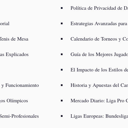
Política de Privacidad de D
orial
Estrategias Avanzadas para
Tenis de Mesa
Calendario de Torneos y C
as Explicados
Guía de los Mejores Jugado
El Impacto de los Estilos d
s y Funcionamiento
Historia y Apuestas del C
gos Olímpicos
Mercado Diario: Liga Pro 
Semi-Profesionales
Ligas Europeas: Bundesliga