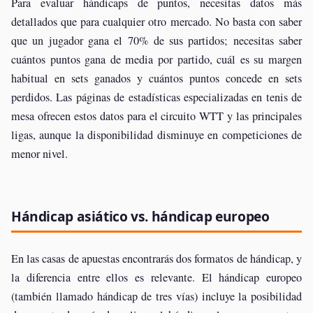
Para evaluar hándicaps de puntos, necesitas datos más
detallados que para cualquier otro mercado. No basta con saber
que un jugador gana el 70% de sus partidos; necesitas saber
cuántos puntos gana de media por partido, cuál es su margen
habitual en sets ganados y cuántos puntos concede en sets
perdidos. Las páginas de estadísticas especializadas en tenis de
mesa ofrecen estos datos para el circuito WTT y las principales
ligas, aunque la disponibilidad disminuye en competiciones de
menor nivel.
Hándicap asiático vs. hándicap europeo
En las casas de apuestas encontrarás dos formatos de hándicap, y
la diferencia entre ellos es relevante. El hándicap europeo
(también llamado hándicap de tres vías) incluye la posibilidad