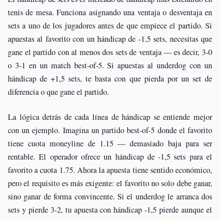
tenis de mesa. Funciona asignando una ventaja o desventaja en
sets a uno de los jugadores antes de que empiece el partido. Si
apuestas al favorito con un hándicap de -1,5 sets, necesitas que
gane el partido con al menos dos sets de ventaja — es decir, 3-0
o 3-1 en un match best-of-5. Si apuestas al underdog con un
hándicap de +1,5 sets, te basta con que pierda por un set de
diferencia o que gane el partido.
La lógica detrás de cada línea de hándicap se entiende mejor
con un ejemplo. Imagina un partido best-of-5 donde el favorito
tiene cuota moneyline de 1.15 — demasiado baja para ser
rentable. El operador ofrece un hándicap de -1,5 sets para el
favorito a cuota 1.75. Ahora la apuesta tiene sentido económico,
pero el requisito es más exigente: el favorito no solo debe ganar,
sino ganar de forma convincente. Si el underdog le arranca dos
sets y pierde 3-2, tu apuesta con hándicap -1,5 pierde aunque el