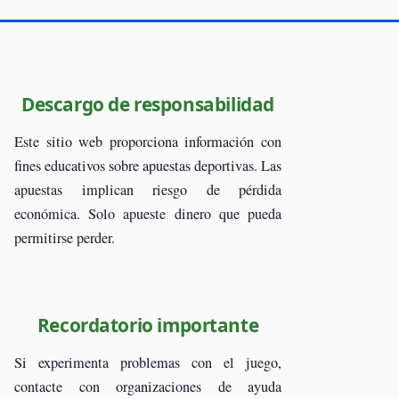
Descargo de responsabilidad
Este sitio web proporciona información con
fines educativos sobre apuestas deportivas. Las
apuestas implican riesgo de pérdida
económica. Solo apueste dinero que pueda
permitirse perder.
Recordatorio importante
Si experimenta problemas con el juego,
contacte con organizaciones de ayuda