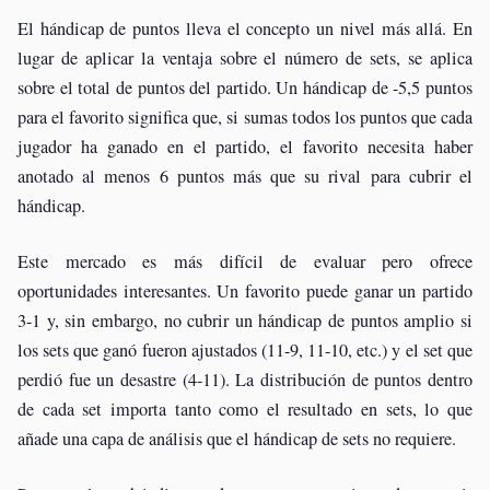
El hándicap de puntos lleva el concepto un nivel más allá. En
lugar de aplicar la ventaja sobre el número de sets, se aplica
sobre el total de puntos del partido. Un hándicap de -5,5 puntos
para el favorito significa que, si sumas todos los puntos que cada
jugador ha ganado en el partido, el favorito necesita haber
anotado al menos 6 puntos más que su rival para cubrir el
hándicap.
Este mercado es más difícil de evaluar pero ofrece
oportunidades interesantes. Un favorito puede ganar un partido
3-1 y, sin embargo, no cubrir un hándicap de puntos amplio si
los sets que ganó fueron ajustados (11-9, 11-10, etc.) y el set que
perdió fue un desastre (4-11). La distribución de puntos dentro
de cada set importa tanto como el resultado en sets, lo que
añade una capa de análisis que el hándicap de sets no requiere.