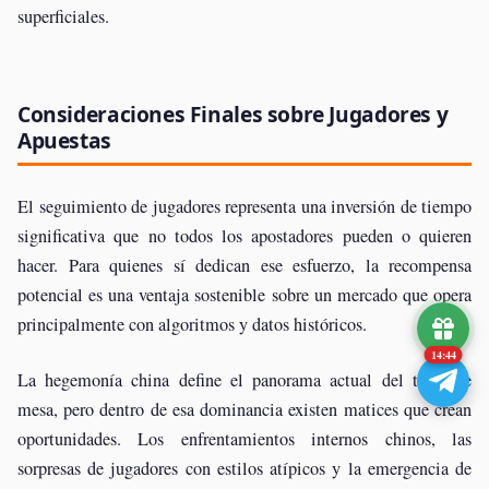
superficiales.
Consideraciones Finales sobre Jugadores y
Apuestas
El seguimiento de jugadores representa una inversión de tiempo
significativa que no todos los apostadores pueden o quieren
hacer. Para quienes sí dedican ese esfuerzo, la recompensa
potencial es una ventaja sostenible sobre un mercado que opera
principalmente con algoritmos y datos históricos.
14:43
La hegemonía china define el panorama actual del tenis de
mesa, pero dentro de esa dominancia existen matices que crean
oportunidades. Los enfrentamientos internos chinos, las
sorpresas de jugadores con estilos atípicos y la emergencia de