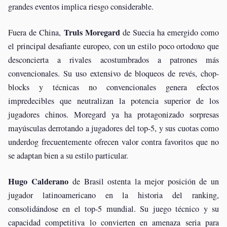
grandes eventos implica riesgo considerable.
Truls Moregard
Fuera de China,
de Suecia ha emergido como
el principal desafiante europeo, con un estilo poco ortodoxo que
desconcierta a rivales acostumbrados a patrones más
convencionales. Su uso extensivo de bloqueos de revés, chop-
blocks y técnicas no convencionales genera efectos
impredecibles que neutralizan la potencia superior de los
jugadores chinos. Moregard ya ha protagonizado sorpresas
mayúsculas derrotando a jugadores del top-5, y sus cuotas como
underdog frecuentemente ofrecen valor contra favoritos que no
se adaptan bien a su estilo particular.
Hugo Calderano
de Brasil ostenta la mejor posición de un
jugador latinoamericano en la historia del ranking,
consolidándose en el top-5 mundial. Su juego técnico y su
capacidad competitiva lo convierten en amenaza seria para