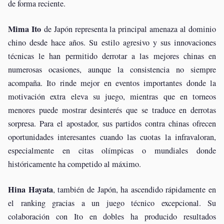
de forma reciente.
Mima Ito
de Japón representa la principal amenaza al dominio
chino desde hace años. Su estilo agresivo y sus innovaciones
técnicas le han permitido derrotar a las mejores chinas en
numerosas ocasiones, aunque la consistencia no siempre
acompaña. Ito rinde mejor en eventos importantes donde la
motivación extra eleva su juego, mientras que en torneos
menores puede mostrar desinterés que se traduce en derrotas
sorpresa. Para el apostador, sus partidos contra chinas ofrecen
oportunidades interesantes cuando las cuotas la infravaloran,
especialmente en citas olímpicas o mundiales donde
históricamente ha competido al máximo.
Hina Hayata
, también de Japón, ha ascendido rápidamente en
el ranking gracias a un juego técnico excepcional. Su
colaboración con Ito en dobles ha producido resultados