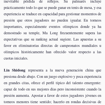
inevitable pérdida de reflejos. Su palmarés incluye
prácticamente todo lo que se puede ganar en tenis de mesa, y esa
experiencia se traduce en capacidad para gestionar momentos de
presión que otros jugadores no pueden igualar. En torneos
importantes, especialmente eventos olímpicos donde ya ha
demostrado su temple, Ma Long frecuentemente supera las
expectativas que su ranking actual sugiere. Las apuestas a su
favor en eliminatorias directas de campeonatos mundiales u
olímpicos históricamente han ofrecido valor respecto a las
cuotas iniciales.
Lin Shidong
representa a la nueva generación china que
presiona desde abajo. Con un juego explosivo y poca experiencia
en grandes citas, ofrece el perfil típico del talento emergente:
capaz de todo en sus mejores días pero inconsistente cuando la
presión aumenta. Apostar a favor de estos jugadores jóvenes en
torneos menores tiene sentido; hacerlo en rondas decisivas de