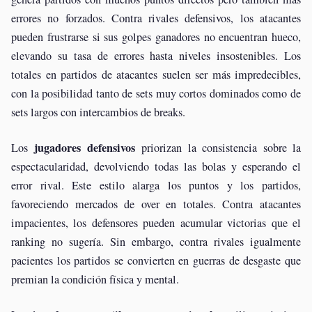
errores no forzados. Contra rivales defensivos, los atacantes
pueden frustrarse si sus golpes ganadores no encuentran hueco,
elevando su tasa de errores hasta niveles insostenibles. Los
totales en partidos de atacantes suelen ser más impredecibles,
con la posibilidad tanto de sets muy cortos dominados como de
sets largos con intercambios de breaks.
jugadores defensivos
Los
priorizan la consistencia sobre la
espectacularidad, devolviendo todas las bolas y esperando el
error rival. Este estilo alarga los puntos y los partidos,
favoreciendo mercados de over en totales. Contra atacantes
impacientes, los defensores pueden acumular victorias que el
ranking no sugería. Sin embargo, contra rivales igualmente
pacientes los partidos se convierten en guerras de desgaste que
premian la condición física y mental.