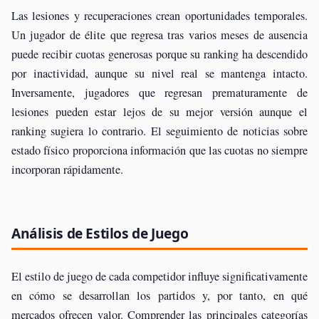
Las lesiones y recuperaciones crean oportunidades temporales.
Un jugador de élite que regresa tras varios meses de ausencia
puede recibir cuotas generosas porque su ranking ha descendido
por inactividad, aunque su nivel real se mantenga intacto.
Inversamente, jugadores que regresan prematuramente de
lesiones pueden estar lejos de su mejor versión aunque el
ranking sugiera lo contrario. El seguimiento de noticias sobre
estado físico proporciona información que las cuotas no siempre
incorporan rápidamente.
Análisis de Estilos de Juego
El estilo de juego de cada competidor influye significativamente
en cómo se desarrollan los partidos y, por tanto, en qué
mercados ofrecen valor. Comprender las principales categorías