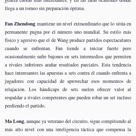
llega a un torneo sin preparación óptima.
Fan Zhendong
mantiene un nivel extraordinario que lo sitúa en
permanente pugna por el número uno mundial. Su estilo más
físico y agresivo que el de Wang produce partidos espectaculares
cuando se enfrentan. Fan tiende a iniciar fuerte pero
ocasionalmente sufre bajones en sets intermedios que permiten
a rivales inferiores arañar resultados parciales. Esta tendencia
hace interesantes las apuestas a sets contra él cuando enfrenta a
jugadores con capacidad de aprovechar esos momentos de
relajación. Los hándicaps de sets suelen ofrecer valor al
respaldar a rivales competentes que pueden robar un set incluso
perdiendo el partido.
Ma Long
, aunque ya veterano del circuito, sigue compitiendo al
más alto nivel con una inteligencia táctica que compensa la