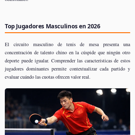
Top Jugadores Masculinos en 2026
El circuito masculino de tenis de mesa presenta una
concentración de talento chino en la cúspide que ningún otro
deporte puede igualar. Comprender las características de estos
jugadores dominantes permite contextualizar cada partido y
evaluar cuándo las cuotas ofrecen valor real.