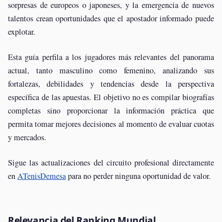
sorpresas de europeos o japoneses, y la emergencia de nuevos
talentos crean oportunidades que el apostador informado puede
explotar.
Esta guía perfila a los jugadores más relevantes del panorama
actual, tanto masculino como femenino, analizando sus
fortalezas, debilidades y tendencias desde la perspectiva
específica de las apuestas. El objetivo no es compilar biografías
completas sino proporcionar la información práctica que
permita tomar mejores decisiones al momento de evaluar cuotas
y mercados.
Sigue las actualizaciones del circuito profesional directamente
en
ATenisDemesa
para no perder ninguna oportunidad de valor.
Relevancia del Ranking Mundial