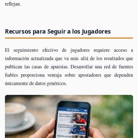
reflejan.
Recursos para Seguir a los Jugadores
El seguimiento efectivo de jugadores requiere acceso a
información actualizada que va más allá de los resultados que
publican las casas de apuestas. Desarrollar una red de fuentes
fiables proporciona ventaja sobre apostadores que dependen
únicamente de datos genéricos.