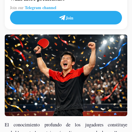
Telegram channel
Join our
Join
El conocimiento profundo de los jugadores constituye