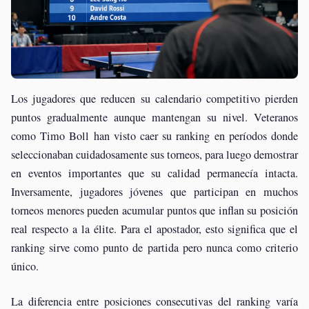
Los jugadores que reducen su calendario competitivo pierden
puntos gradualmente aunque mantengan su nivel. Veteranos
como Timo Boll han visto caer su ranking en períodos donde
seleccionaban cuidadosamente sus torneos, para luego demostrar
en eventos importantes que su calidad permanecía intacta.
Inversamente, jugadores jóvenes que participan en muchos
torneos menores pueden acumular puntos que inflan su posición
real respecto a la élite. Para el apostador, esto significa que el
ranking sirve como punto de partida pero nunca como criterio
único.
La diferencia entre posiciones consecutivas del ranking varía