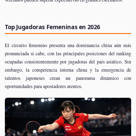
Top Jugadoras Femeninas en 2026
El circuito femenino presenta una dominancia china aún más
pronunciada si cabe, con las principales posiciones del ranking
ocupadas consistentemente por jugadoras del país asiático. Sin
embargo, la competencia interna china y la emergencia de
talentos japoneses crean un panorama dinámico con
oportunidades para apostadores atentos.