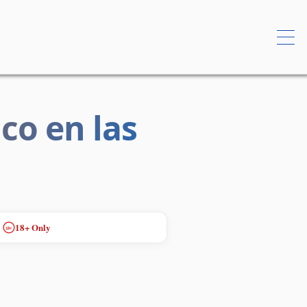
co en las
18+ Only
18+